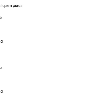
aliquam purus.
e.
d.
e.
d.