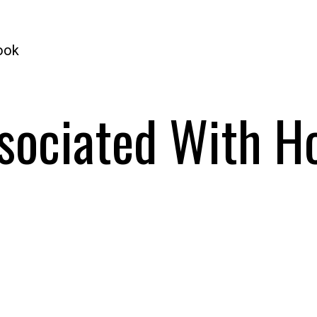
ook
ssociated With H