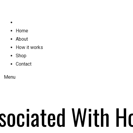
Home
About
How it works
Shop
Contact
Menu
ssociated With H