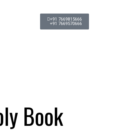
+91 7669815666
+91 7669570666
oly Book